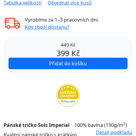
Tabulka velikostí
Objednat více kusů
Vyrobíme za
1–3 pracovních dní
.
Kdy zboží dostanu?
449 Kč
399
Kč
Přidat do košíku
2
Pánské tričko Sols Imperial
100% bavlna (190g/m
)
Detail podkladu
Kvalitní pánské tričko s krátkým