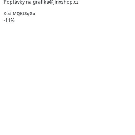
Poptávky na grafika@jinxshop.cz
Kód
MQKt3qGu
-11%
Previous
Next