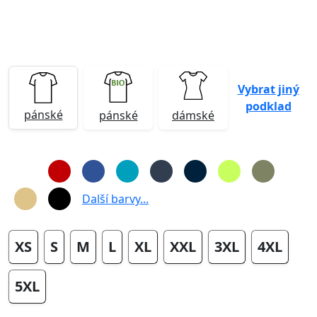
Vybrat jiný
podklad
pánské
pánské
dámské
Další barvy...
XS
S
M
L
XL
XXL
3XL
4XL
5XL