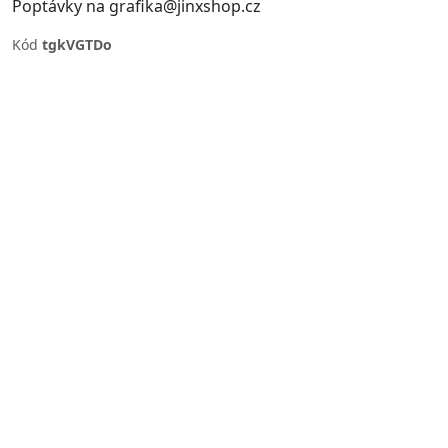
Poptávky na grafika@jinxshop.cz
Kód
tgkVGTDo
Previous
Next