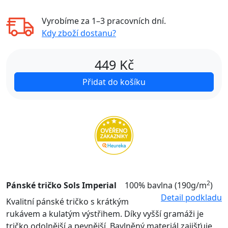
Vyrobíme za
1–3 pracovních dní
.
Kdy zboží dostanu?
449
Kč
Přidat do košíku
2
Pánské tričko Sols Imperial
100% bavlna (190g/m
)
Detail podkladu
Kvalitní pánské tričko s krátkým
rukávem a kulatým výstřihem. Díky vyšší gramáži je
tričko odolnější a pevnější. Bavlněný materiál zajišťuje