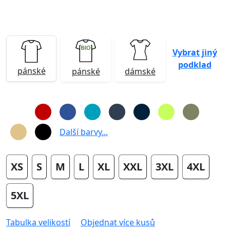
Vybrat jiný
podklad
pánské
pánské
dámské
Další barvy...
XS
S
M
L
XL
XXL
3XL
4XL
5XL
Tabulka velikostí
Objednat více kusů