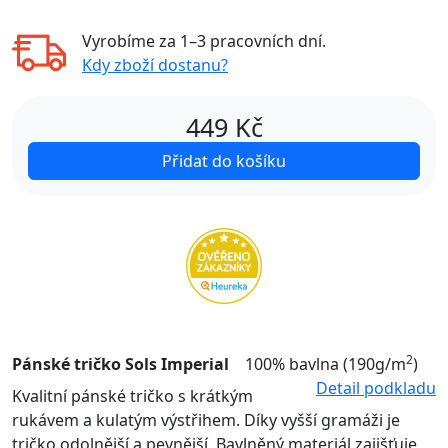
Vyrobíme za
1–3 pracovních dní
.
Kdy zboží dostanu?
449
Kč
Přidat do košíku
2
Pánské tričko Sols Imperial
100% bavlna (190g/m
)
Detail podkladu
Kvalitní pánské tričko s krátkým
rukávem a kulatým výstřihem. Díky vyšší gramáži je
tričko odolnější a pevnější. Bavlněný materiál zajišťuje