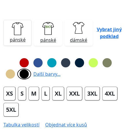
Vybrat jiný
podklad
pánské
pánské
dámské
Další barvy...
XS
S
M
L
XL
XXL
3XL
4XL
5XL
Tabulka velikostí
Objednat více kusů