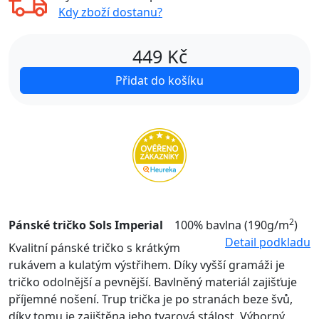
Kdy zboží dostanu?
449
Kč
Přidat do košíku
2
Pánské tričko Sols Imperial
100% bavlna (190g/m
)
Detail podkladu
Kvalitní pánské tričko s krátkým
rukávem a kulatým výstřihem. Díky vyšší gramáži je
tričko odolnější a pevnější. Bavlněný materiál zajišťuje
příjemné nošení. Trup trička je po stranách beze švů,
díky tomu je zajištěna jeho tvarová stálost. Výborný