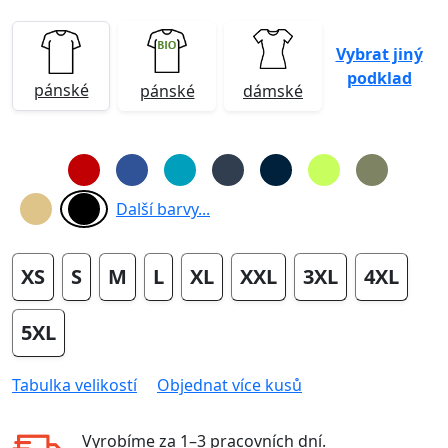
Vybrat jiný
podklad
pánské
pánské
dámské
Další barvy...
XS
S
M
L
XL
XXL
3XL
4XL
5XL
Tabulka velikostí
Objednat více kusů
Vyrobíme za
1–3 pracovních dní
.