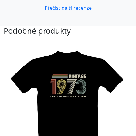
Přečíst další recenze
Podobné produkty