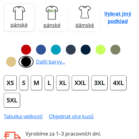
Vybrat jiný
podklad
pánské
pánské
dámské
Další barvy...
XS
S
M
L
XL
XXL
3XL
4XL
5XL
Tabulka velikostí
Objednat více kusů
Vyrobíme za
1–3 pracovních dní
.