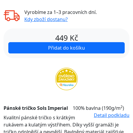
Vyrobíme za
1–3 pracovních dní
.
Kdy zboží dostanu?
449
Kč
Přidat do košíku
2
Pánské tričko Sols Imperial
100% bavlna (190g/m
)
Detail podkladu
Kvalitní pánské tričko s krátkým
rukávem a kulatým výstřihem. Díky vyšší gramáži je
tričko odolnější a pevnější. Bavlněný materiál zajišťuje