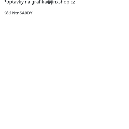
Poptávky na grafika@jinxshop.cz
Kód
NtnSA9DY
Previous
Next