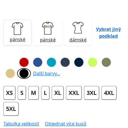
Vybrat jiný
podklad
pánské
pánské
dámské
Další barvy...
XS
S
M
L
XL
XXL
3XL
4XL
5XL
Tabulka velikostí
Objednat více kusů