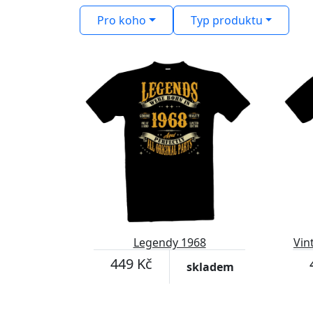
Pro koho
Typ produktu
Legendy 1968
Vin
449 Kč
skladem