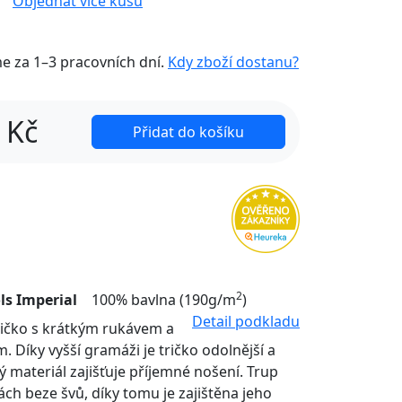
Objednat více kusů
me za
1–3 pracovních dní
.
Kdy zboží dostanu?
Kč
Přidat do košíku
2
ls Imperial
100% bavlna (190g/m
)
Detail podkladu
tričko s krátkým rukávem a
. Díky vyšší gramáži je tričko odolnější a
ý materiál zajišťuje příjemné nošení. Trup
nách beze švů, díky tomu je zajištěna jeho