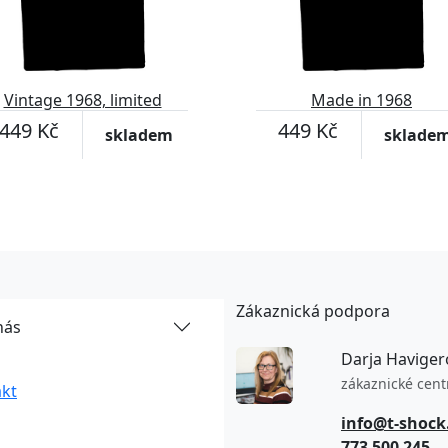
Vintage 1968, limited
Made in 1968
edition
449 Kč
449 Kč
skladem
sklade
Zákaznická podpora
nás
Darja Haviger
zákaznické cen
kt
info@t-shock
773 500 245