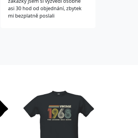
zakázky jsem si vyzvedl osobně
asi 30 hod od objednání, zbytek
mi bezplatně poslali