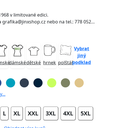
968 v limitované edici.
grafika@jinxshop.cz nebo na tel.: 778 052 180
Vybrat
jiný
podklad
mské
dámské
dětské
hrnek
polštář
...
L
XL
XXL
3XL
4XL
5XL