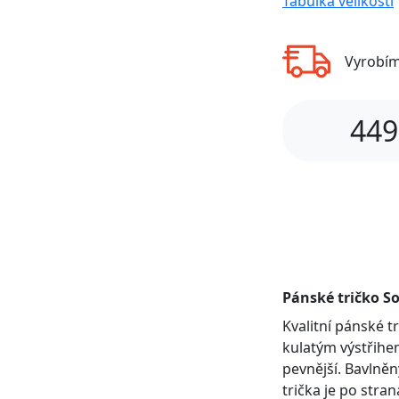
Tabulka velikostí
Vyrobí
449
Pánské tričko So
Kvalitní pánské 
kulatým výstřihem
pevnější. Bavlněn
trička je po stra