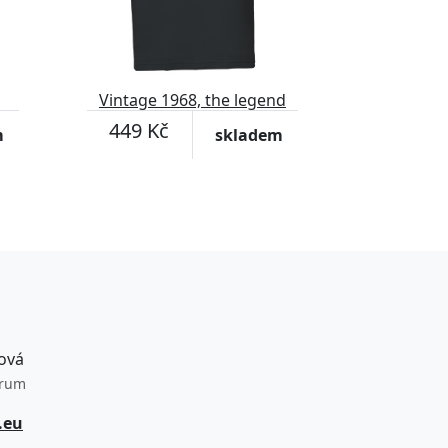
Vintage 1968, the legend
was born
449 Kč
m
skladem
ová
trum
.eu