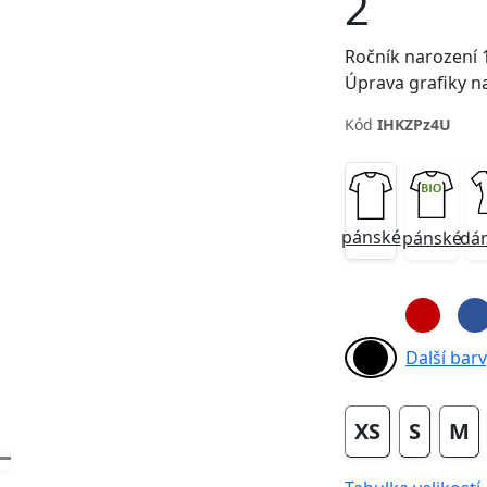
2
Ročník narození 1
Úprava grafiky na 
Kód
IHKZPz4U
Next
pánské
pánské
dá
Další barvy
XS
S
M