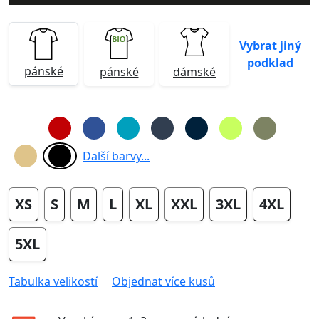
Vybrat jiný
podklad
pánské
pánské
dámské
Další barvy...
XS
S
M
L
XL
XXL
3XL
4XL
5XL
Tabulka velikostí
Objednat více kusů