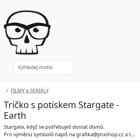
FILMY a SERIÁLY
Tričko s potiskem Stargate -
Earth
Stargate, když se potřebuješ dostat domů.
Pro výměnu symbolů napiš na grafika@jinxshop.cz a to ještě před objednáním a úhradou. Zdarma grafiku přepracuji a nechám připravit k objednání.