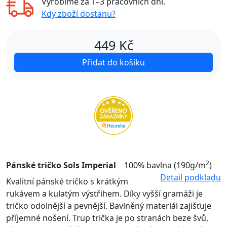
Vyrobíme za
1–3 pracovních dní
.
Kdy zboží dostanu?
449
Kč
Přidat do košíku
2
Pánské tričko Sols Imperial
100% bavlna (190g/m
)
Detail podkladu
Kvalitní pánské tričko s krátkým
rukávem a kulatým výstřihem. Díky vyšší gramáži je
tričko odolnější a pevnější. Bavlněný materiál zajišťuje
příjemné nošení. Trup trička je po stranách beze švů,