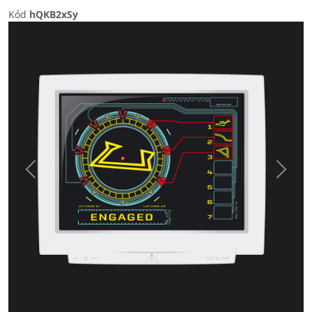
Kód
hQKB2xSy
Previous
Next