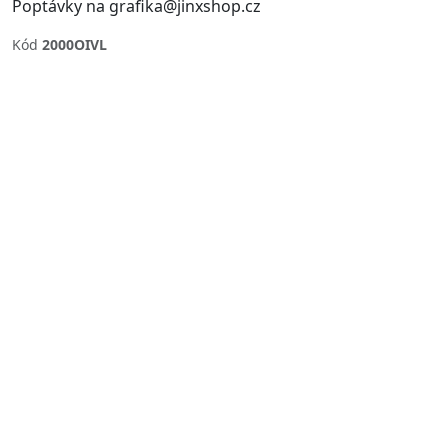
Poptávky na grafika@jinxshop.cz
Kód
2000OIVL
Previous
Next