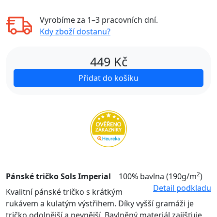
Vyrobíme za
1–3 pracovních dní
.
Kdy zboží dostanu?
449
Kč
Přidat do košíku
2
Pánské tričko Sols Imperial
100% bavlna (190g/m
)
Detail podkladu
Kvalitní pánské tričko s krátkým
rukávem a kulatým výstřihem. Díky vyšší gramáži je
tričko odolnější a pevnější. Bavlněný materiál zajišťuje