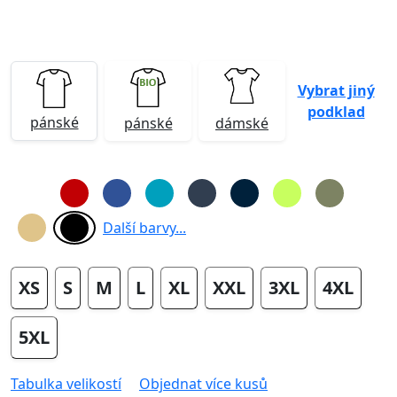
Vybrat jiný
podklad
pánské
pánské
dámské
Další barvy...
XS
S
M
L
XL
XXL
3XL
4XL
5XL
Tabulka velikostí
Objednat více kusů