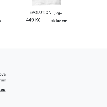
EVOLUTION - joga
449 Kč
m
skladem
ová
trum
.eu