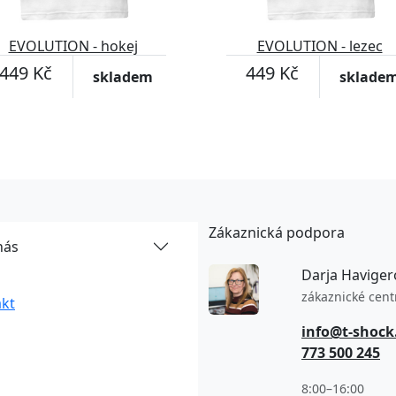
EVOLUTION - hokej
EVOLUTION - lezec
449 Kč
449 Kč
skladem
sklade
Zákaznická podpora
nás
Darja Haviger
zákaznické cen
kt
info@t-shock
773 500 245
8:00–16:00