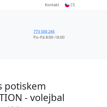
Kontakt
CS
773 500 245
Po–Pá 8:00–16:00
 s potiskem
ION - volejbal