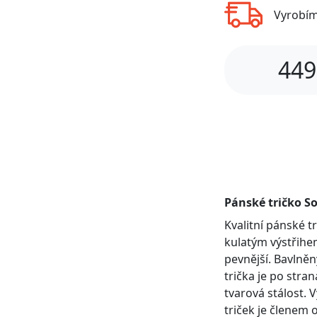
Vyrobí
449
Pánské tričko So
Kvalitní pánské 
kulatým výstřihem
pevnější. Bavlněn
trička je po stra
tvarová stálost. 
triček je členem 