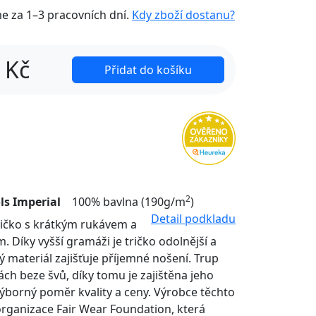
me za
1–3 pracovních dní
.
Kdy zboží dostanu?
Kč
Přidat do košíku
2
ls Imperial
100% bavlna (190g/m
)
Detail podkladu
tričko s krátkým rukávem a
. Díky vyšší gramáži je tričko odolnější a
ý materiál zajišťuje příjemné nošení. Trup
nách beze švů, díky tomu je zajištěna jeho
Výborný poměr kvality a ceny. Výrobce těchto
organizace Fair Wear Foundation, která