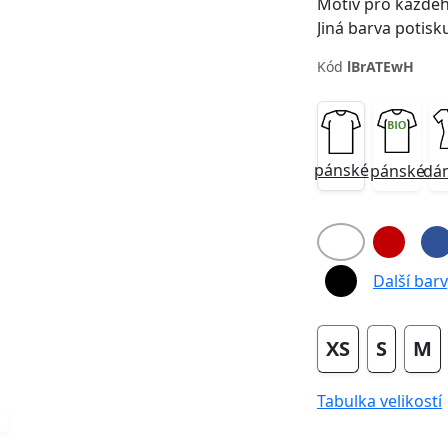
Motiv pro každého
Jiná barva potisk
Kód
lBrATEwH
Next
pánské
pánské
dá
Další barvy
XS
S
M
Tabulka velikostí