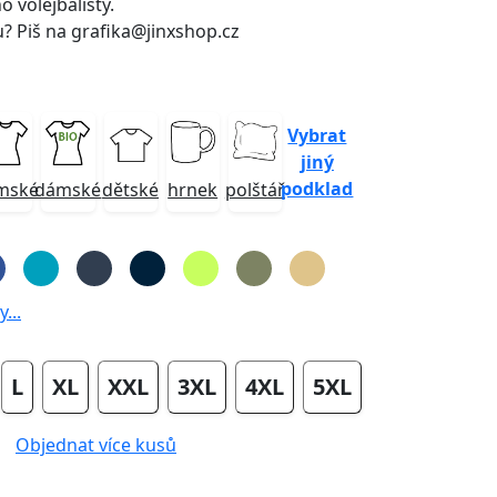
 volejbalisty.
u? Piš na grafika@jinxshop.cz
Vybrat
jiný
podklad
mské
dámské
dětské
hrnek
polštář
...
L
XL
XXL
3XL
4XL
5XL
Objednat více kusů