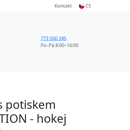
Kontakt
CS
773 500 245
Po–Pá 8:00–16:00
 s potiskem
ION - hokej