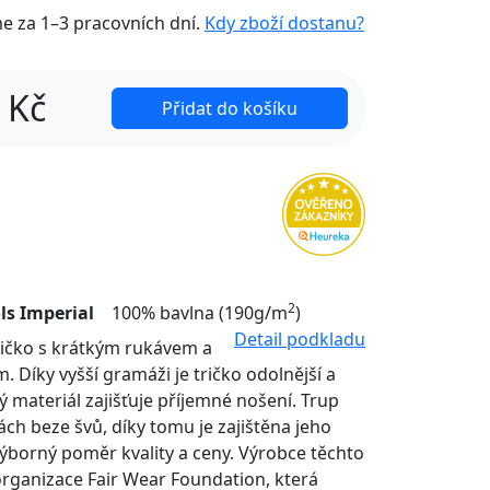
me za
1–3 pracovních dní
.
Kdy zboží dostanu?
Kč
Přidat do košíku
2
ls Imperial
100% bavlna (190g/m
)
Detail podkladu
tričko s krátkým rukávem a
. Díky vyšší gramáži je tričko odolnější a
ý materiál zajišťuje příjemné nošení. Trup
nách beze švů, díky tomu je zajištěna jeho
Výborný poměr kvality a ceny. Výrobce těchto
organizace Fair Wear Foundation, která