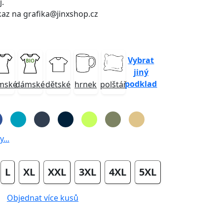
j.
kaz na grafika@jinxshop.cz
Vybrat
jiný
podklad
mské
dámské
dětské
hrnek
polštář
...
L
XL
XXL
3XL
4XL
5XL
Objednat více kusů