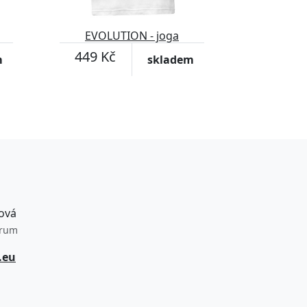
EVOLUTION - joga
449 Kč
m
skladem
ová
trum
.eu