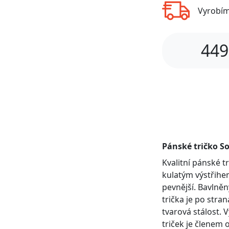
Vyrobí
449
Pánské tričko So
Kvalitní pánské 
kulatým výstřihem
pevnější. Bavlněn
trička je po stra
tvarová stálost. 
triček je členem 