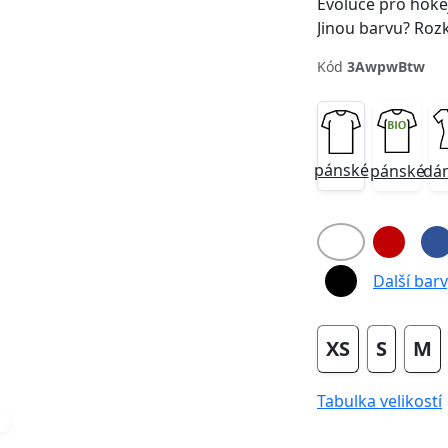
Evoluce pro hoke
Jinou barvu? Roz
Kód
3AwpwBtw
Next
pánské
pánské
dá
Další barvy
XS
S
M
Tabulka velikostí