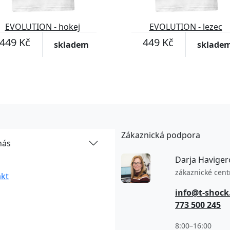
EVOLUTION - hokej
EVOLUTION - lezec
449 Kč
449 Kč
skladem
sklade
Zákaznická podpora
nás
Darja Haviger
zákaznické cen
kt
info@t-shock
773 500 245
8:00–16:00