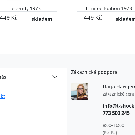
Legendy 1973
Limited Edition 1973
449 Kč
449 Kč
skladem
sklade
Zákaznická podpora
nás
Darja Haviger
zákaznické cen
kt
info@t-shock
773 500 245
8:00–16:00
(Po–Pá)