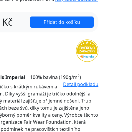
Kč
Přidat do košíku
2
ls Imperial
100% bavlna (190g/m
)
Detail podkladu
tričko s krátkým rukávem a
. Díky vyšší gramáži je tričko odolnější a
ý materiál zajišťuje příjemné nošení. Trup
nách beze švů, díky tomu je zajištěna jeho
Výborný poměr kvality a ceny. Výrobce těchto
organizace Fair Wear Foundation, která
í podmínek na pracovištích textilního