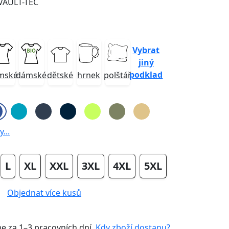
 VAULT-TEC
Vybrat
jiný
podklad
mské
dámské
dětské
hrnek
polštář
...
L
XL
XXL
3XL
4XL
5XL
Objednat více kusů
me za
1–3 pracovních dní
.
Kdy zboží dostanu?