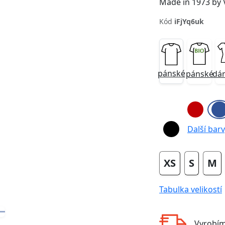
Made in 1973 by
Kód
iFjYq6uk
pánské
pánské
dá
Next
Další barvy
XS
S
M
Tabulka velikostí
Vyrobí