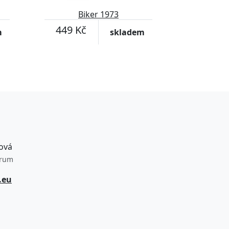
Biker 1973
449 Kč
m
skladem
ová
trum
.eu