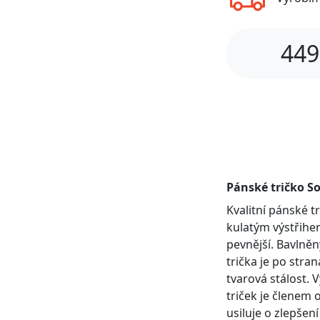
449
Pánské tričko So
Kvalitní pánské 
kulatým výstřihem
pevnější. Bavlněn
trička je po stra
tvarová stálost. 
triček je členem 
usiluje o zlepšen