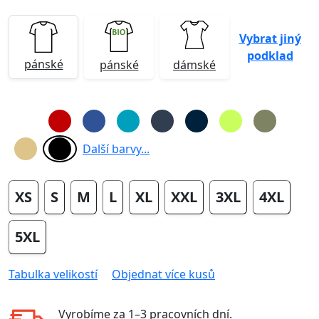
Vybrat jiný
podklad
pánské
pánské
dámské
Další barvy...
XS
S
M
L
XL
XXL
3XL
4XL
5XL
Tabulka velikostí
Objednat více kusů
Vyrobíme za
1–3 pracovních dní
.