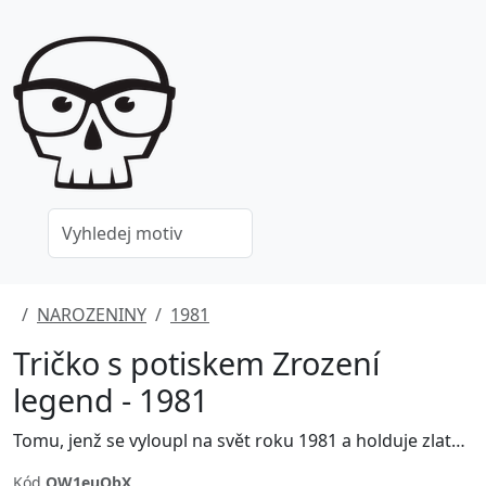
NAROZENINY
1981
Tričko s potiskem Zrození
legend - 1981
Tomu, jenž se vyloupl na svět roku 1981 a holduje zlatavému moku.
Kód
QW1euObX