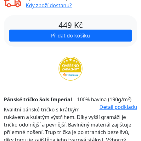
Kdy zboží dostanu?
449
Kč
Přidat do košíku
2
Pánské tričko Sols Imperial
100% bavlna (190g/m
)
Detail podkladu
Kvalitní pánské tričko s krátkým
rukávem a kulatým výstřihem. Díky vyšší gramáži je
tričko odolnější a pevnější. Bavlněný materiál zajišťuje
příjemné nošení. Trup trička je po stranách beze švů,
díky tomu je zajištěna jeho tvarová stálost. Výborný