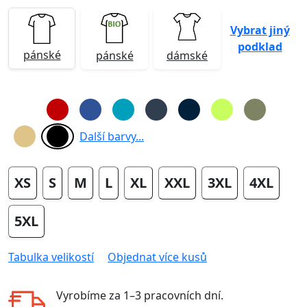
Vybrat jiný
podklad
pánské
pánské
dámské
Další barvy...
XS
S
M
L
XL
XXL
3XL
4XL
5XL
Tabulka velikostí
Objednat více kusů
Vyrobíme za
1–3 pracovních dní
.