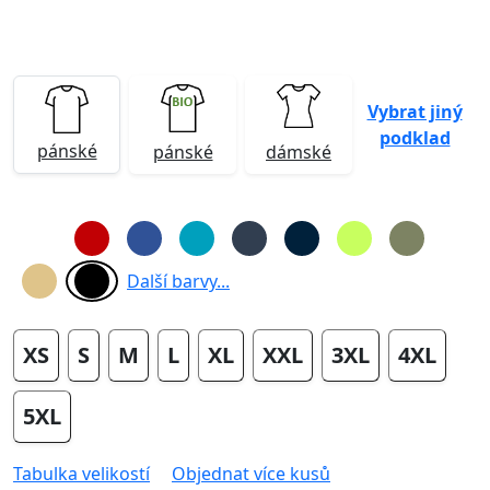
Vybrat jiný
podklad
pánské
pánské
dámské
Další barvy...
XS
S
M
L
XL
XXL
3XL
4XL
5XL
Tabulka velikostí
Objednat více kusů