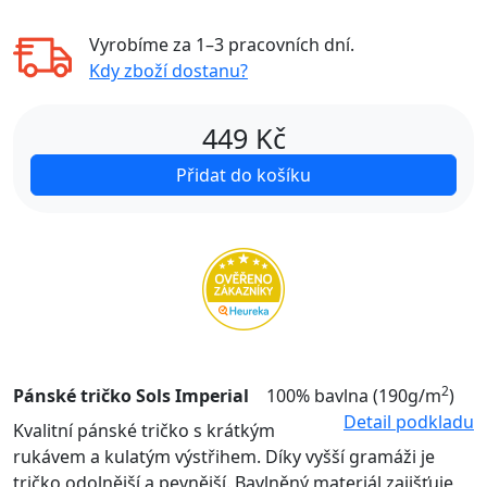
Vyrobíme za
1–3 pracovních dní
.
Kdy zboží dostanu?
449
Kč
Přidat do košíku
2
Pánské tričko Sols Imperial
100% bavlna (190g/m
)
Detail podkladu
Kvalitní pánské tričko s krátkým
rukávem a kulatým výstřihem. Díky vyšší gramáži je
tričko odolnější a pevnější. Bavlněný materiál zajišťuje