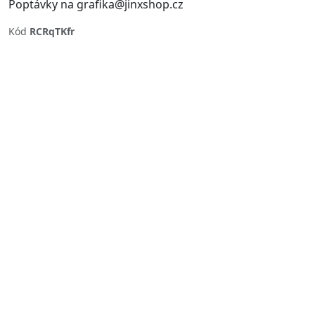
Poptávky na grafika@jinxshop.cz
Kód
RCRqTKfr
Previous
Next