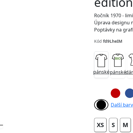
edition
Ročník 1970 - lim
Úprava designu 
Poptávky na graf
Kód
fd9LheIM
Next
pánské
pánské
dá
Další barvy
XS
S
M