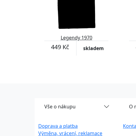
Legendy 1970
449 Kč
skladem
Vše o nákupu
O 
Doprava a platba
Konta
Výměna, vrácení, reklamace