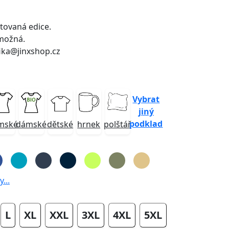
itovaná edice.
možná.
ika@jinxshop.cz
Vybrat
jiný
podklad
mské
dámské
dětské
hrnek
polštář
...
L
XL
XXL
3XL
4XL
5XL