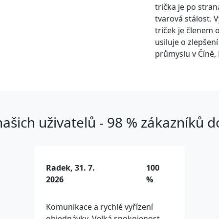
trička je po stra
tvarová stálost. 
triček je členem 
usiluje o zlepšen
průmyslu v Číně, 
ašich uživatelů - 98 % zákazníků 
Radek, 31. 7.
100
2026
%
Komunikace a rychlé vyřízení
objednávky. Velká spokojenost.