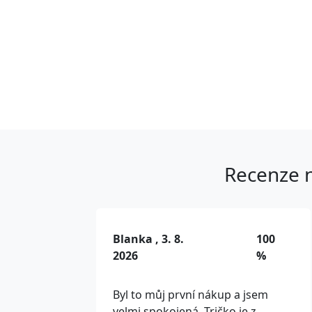
Recenze n
Blanka , 3. 8.
100
2026
%
Byl to můj první nákup a jsem
velmi spokojená. Tričko je z