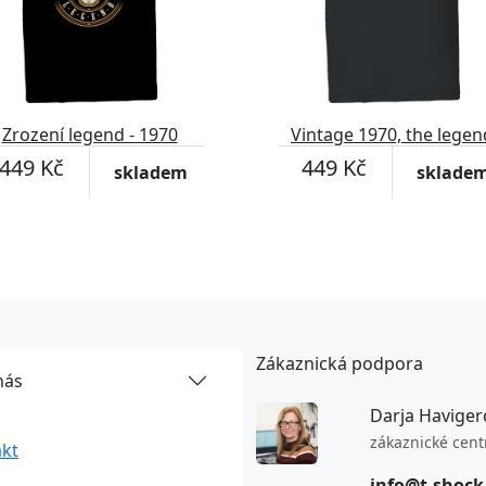
Zrození legend - 1970
Vintage 1970, the legen
was born
449 Kč
449 Kč
skladem
sklade
Zákaznická podpora
nás
Darja Haviger
zákaznické cen
kt
info@t-shock