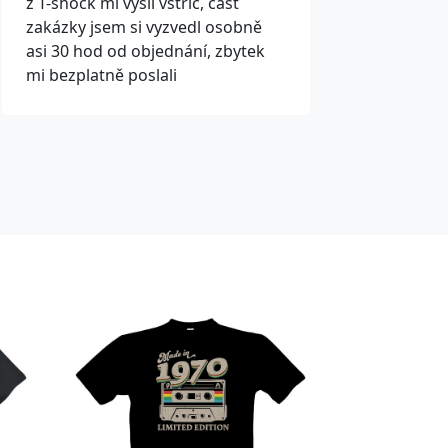
z T-shock mi vyšli vstříc, část
zakázky jsem si vyzvedl osobně
asi 30 hod od objednání, zbytek
mi bezplatně poslali