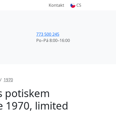
Kontakt
CS
773 500 245
Po–Pá 8:00–16:00
1970
 s potiskem
e 1970, limited