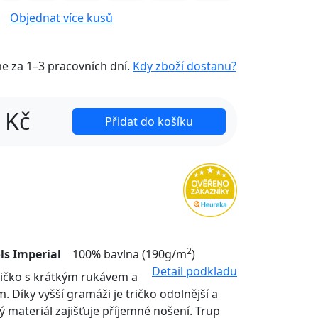
Objednat více kusů
me za
1–3 pracovních dní
.
Kdy zboží dostanu?
Kč
Přidat do košíku
2
ls Imperial
100% bavlna (190g/m
)
Detail podkladu
tričko s krátkým rukávem a
. Díky vyšší gramáži je tričko odolnější a
ý materiál zajišťuje příjemné nošení. Trup