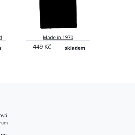
d
Made in 1970
449 Kč
m
skladem
ová
trum
.eu