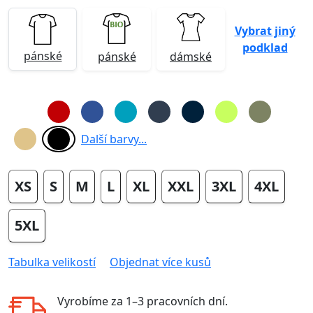
Vybrat jiný
podklad
pánské
pánské
dámské
Další barvy...
XS
S
M
L
XL
XXL
3XL
4XL
5XL
Tabulka velikostí
Objednat více kusů
Vyrobíme za
1–3 pracovních dní
.