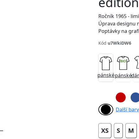
edition
Ročník 1965 - lim
Úprava designu 
Poptávky na graf
Kód
u7WkiDW6
Next
pánské
pánské
dá
Další barvy
XS
S
M