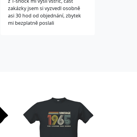
z T-shock mi vyšli vstříc, část
zakázky jsem si vyzvedl osobně
asi 30 hod od objednání, zbytek
mi bezplatně poslali