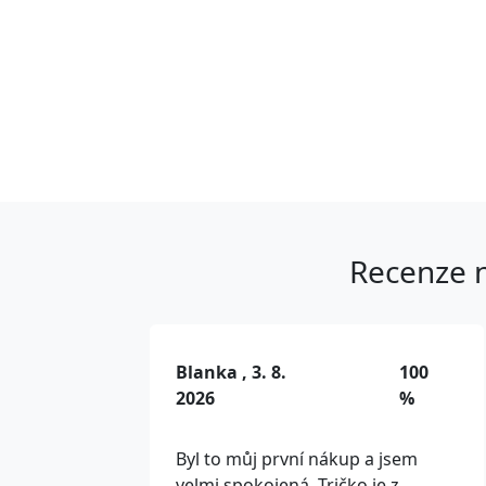
Recenze n
Blanka , 3. 8.
100
2026
%
Byl to můj první nákup a jsem
velmi spokojená. Tričko je z