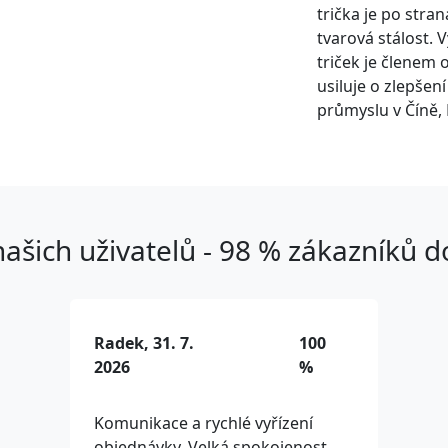
trička je po stra
tvarová stálost. 
triček je členem 
usiluje o zlepšen
průmyslu v Číně, 
ašich uživatelů - 98 % zákazníků 
Radek, 31. 7.
100
2026
%
Komunikace a rychlé vyřízení
objednávky. Velká spokojenost.