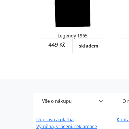
Legendy 1965
449 Kč
skladem
Vše o nákupu
O 
Doprava a platba
Konta
Výměna, vrácení, reklamace