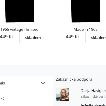
1965 vintage - limited
Made in 1965
edition 2
449 Kč
449 Kč
skladem
sklade
Zákaznická podpora
nás
Darja Haviger
zákaznické cen
kt
info@t-shock