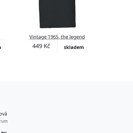
Vintage 1965, the legend
was born
449 Kč
m
skladem
ová
trum
.eu