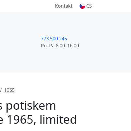
Kontakt
CS
773 500 245
Po–Pá 8:00–16:00
1965
 s potiskem
e 1965, limited