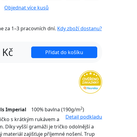
Objednat více kusů
me za
1–3 pracovních dní
.
Kdy zboží dostanu?
Kč
Přidat do košíku
2
ls Imperial
100% bavlna (190g/m
)
Detail podkladu
tričko s krátkým rukávem a
. Díky vyšší gramáži je tričko odolnější a
ý materiál zajišťuje příjemné nošení. Trup