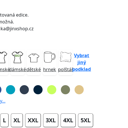
itovaná edice.
možná.
ika@jinxshop.cz
Vybrat
jiný
podklad
mské
dámské
dětské
hrnek
polštář
...
L
XL
XXL
3XL
4XL
5XL