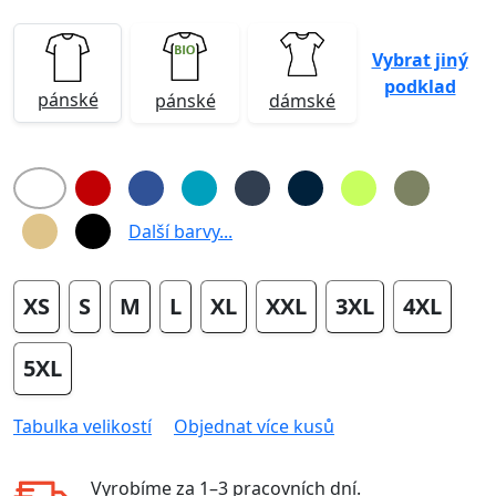
Vybrat jiný
podklad
pánské
pánské
dámské
Další barvy...
XS
S
M
L
XL
XXL
3XL
4XL
5XL
Tabulka velikostí
Objednat více kusů
Vyrobíme za
1–3 pracovních dní
.