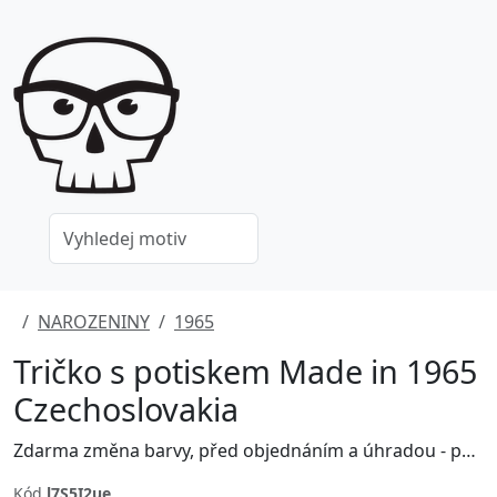
NAROZENINY
1965
Tričko s potiskem Made in 1965
Czechoslovakia
Zdarma změna barvy, před objednáním a úhradou - poptávejte na grafika@jinxshop.cz
Kód
l7S5I2ue