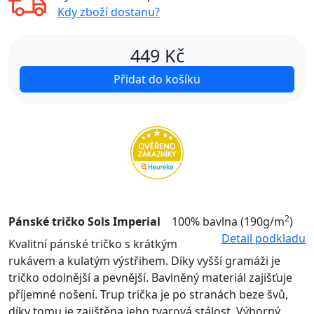
Kdy zboží dostanu?
449
Kč
Přidat do košíku
2
Pánské tričko Sols Imperial
100% bavlna (190g/m
)
Detail podkladu
Kvalitní pánské tričko s krátkým
rukávem a kulatým výstřihem. Díky vyšší gramáži je
tričko odolnější a pevnější. Bavlněný materiál zajišťuje
příjemné nošení. Trup trička je po stranách beze švů,
díky tomu je zajištěna jeho tvarová stálost. Výborný