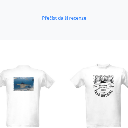
Přečíst další recenze
-7%