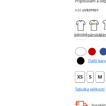
Připlouvám a od
Kód
uVB2P0bY
pánské
pánské
dá
Next
Další barvy
XS
S
M
Tabulka velikostí
Vyrobí