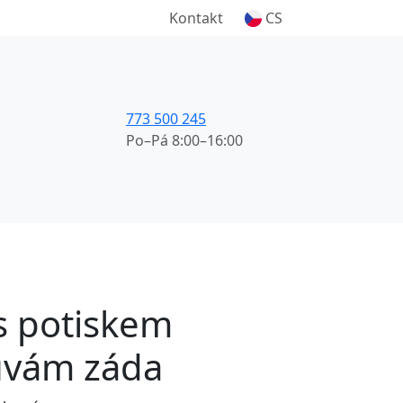
Kontakt
CS
773 500 245
Po–Pá 8:00–16:00
 s potiskem
uvám záda