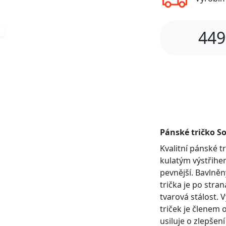
449
Pánské tričko So
Kvalitní pánské 
kulatým výstřihem
pevnější. Bavlněn
trička je po stra
tvarová stálost. 
triček je členem 
usiluje o zlepšen