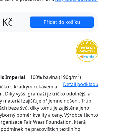
Kč
Přidat do košíku
2
ls Imperial
100% bavlna (190g/m
)
Detail podkladu
tričko s krátkým rukávem a
. Díky vyšší gramáži je tričko odolnější a
ý materiál zajišťuje příjemné nošení. Trup
nách beze švů, díky tomu je zajištěna jeho
Výborný poměr kvality a ceny. Výrobce těchto
organizace Fair Wear Foundation, která
í podmínek na pracovištích textilního