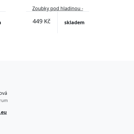
Zoubky pod hladinou -
ZÁDA
449 Kč
m
skladem
ová
trum
.eu