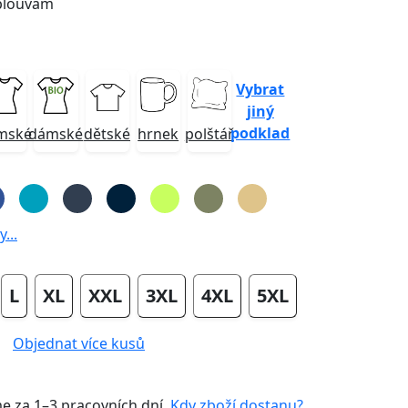
plouvám
Vybrat
jiný
podklad
mské
dámské
dětské
hrnek
polštář
...
L
XL
XXL
3XL
4XL
5XL
Objednat více kusů
me za
1–3 pracovních dní
.
Kdy zboží dostanu?