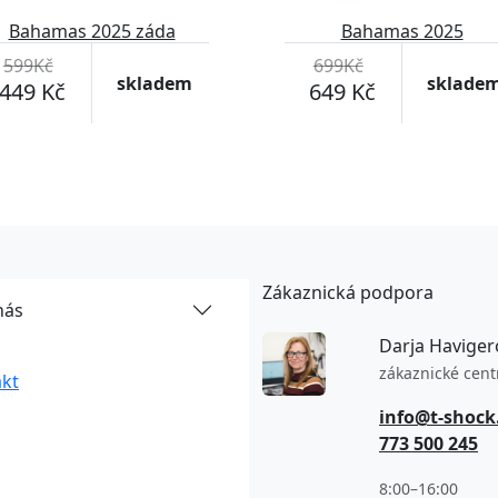
Bahamas 2025 záda
Bahamas 2025
599Kč
699Kč
skladem
sklade
449 Kč
649 Kč
Zákaznická podpora
nás
Darja Haviger
zákaznické cen
kt
info@t-shock
773 500 245
8:00–16:00