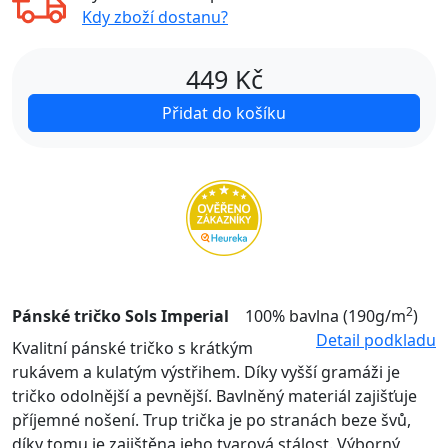
Kdy zboží dostanu?
449
Kč
Přidat do košíku
2
Pánské tričko Sols Imperial
100% bavlna (190g/m
)
Detail podkladu
Kvalitní pánské tričko s krátkým
rukávem a kulatým výstřihem. Díky vyšší gramáži je
tričko odolnější a pevnější. Bavlněný materiál zajišťuje
příjemné nošení. Trup trička je po stranách beze švů,
díky tomu je zajištěna jeho tvarová stálost. Výborný