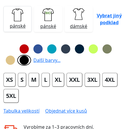
Vybrat jiný
podklad
pánské
pánské
dámské
Další barvy...
XS
S
M
L
XL
XXL
3XL
4XL
5XL
Tabulka velikostí
Objednat více kusů
Vyrobíme za
1–3 pracovních dní
.