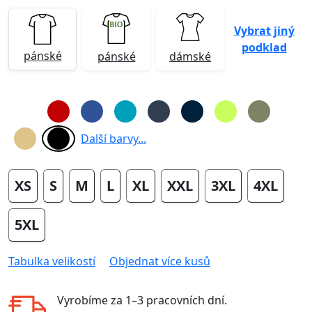
Vybrat jiný
podklad
pánské
pánské
dámské
Další barvy...
XS
S
M
L
XL
XXL
3XL
4XL
5XL
Tabulka velikostí
Objednat více kusů
Vyrobíme za
1–3 pracovních dní
.