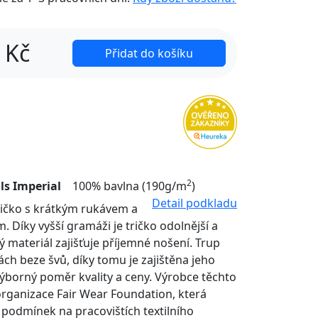
Kč
Přidat do košíku
2
ls Imperial
100% bavlna (190g/m
)
Detail podkladu
tričko s krátkým rukávem a
. Díky vyšší gramáži je tričko odolnější a
ý materiál zajišťuje příjemné nošení. Trup
nách beze švů, díky tomu je zajištěna jeho
Výborný poměr kvality a ceny. Výrobce těchto
organizace Fair Wear Foundation, která
í podmínek na pracovištích textilního