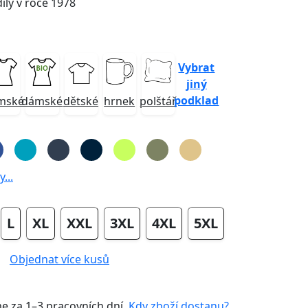
ily v roce 1978
Vybrat
jiný
podklad
mské
dámské
dětské
hrnek
polštář
...
L
XL
XXL
3XL
4XL
5XL
Objednat více kusů
me za
1–3 pracovních dní
.
Kdy zboží dostanu?