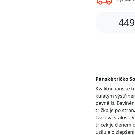
449
Pánské tričko So
Kvalitní pánské 
kulatým výstřihem
pevnější. Bavlněn
trička je po stra
tvarová stálost. 
triček je členem 
usiluje o zlepšen