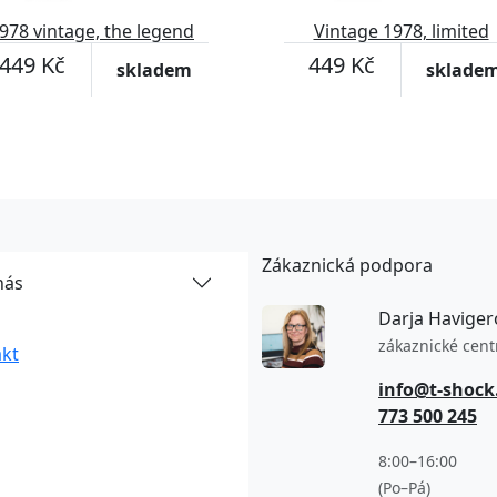
978 vintage, the legend
Vintage 1978, limited
was born
edition
449 Kč
449 Kč
skladem
sklade
Zákaznická podpora
nás
Darja Haviger
zákaznické cen
kt
info@t-shock
773 500 245
8:00–16:00
(Po–Pá)