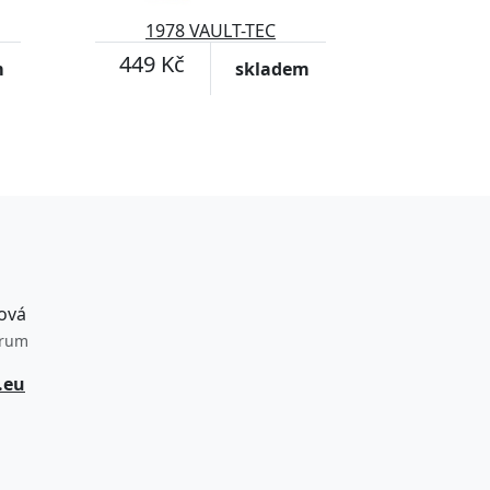
1978 VAULT-TEC
449 Kč
m
skladem
ová
trum
.eu