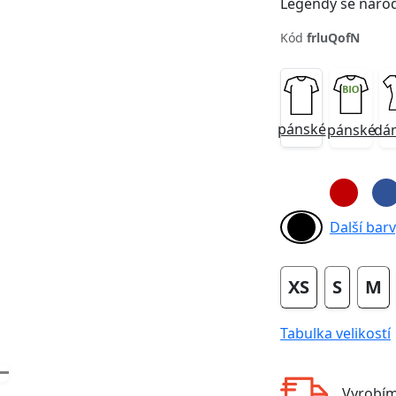
Legendy se narod
Kód
frluQofN
pánské
pánské
dá
Next
Další barvy
XS
S
M
Tabulka velikostí
Vyrobí