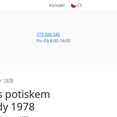
Kontakt
CS
773 500 245
Po–Pá 8:00–16:00
1978
 s potiskem
dy 1978