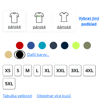
Vybrat jiný
podklad
pánské
pánské
dámské
Další barvy...
XS
S
M
L
XL
XXL
3XL
4XL
5XL
Tabulka velikostí
Objednat více kusů