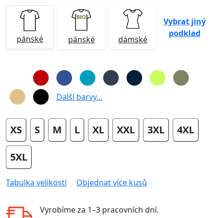
Vybrat jiný
podklad
pánské
pánské
dámské
Další barvy...
XS
S
M
L
XL
XXL
3XL
4XL
5XL
Tabulka velikostí
Objednat více kusů
Vyrobíme za
1–3 pracovních dní
.