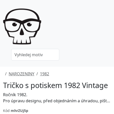
NAROZENINY
1982
Tričko s potiskem 1982 Vintage
Ročník 1982.
Pro úpravu designu, před objednáním a úhradou, pište prosím na grafika@jinxshop.cz
Kód
mhrZUj5p