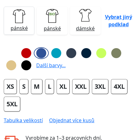
Vybrat jiný
podklad
pánské
pánské
dámské
Další barvy...
XS
S
M
L
XL
XXL
3XL
4XL
5XL
Tabulka velikostí
Objednat více kusů
Vyrobíme za
1–3 pracovních dní
.