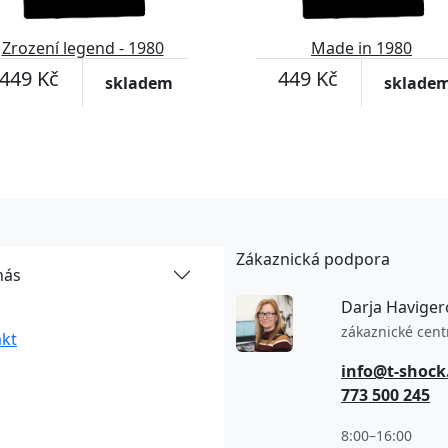
Zrození legend - 1980
Made in 1980
449 Kč
449 Kč
skladem
sklade
Zákaznická podpora
nás
Darja Haviger
zákaznické cen
kt
info@t-shock
773 500 245
8:00–16:00