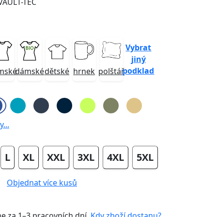
 VAULT-TEC
Vybrat
jiný
podklad
mské
dámské
dětské
hrnek
polštář
...
L
XL
XXL
3XL
4XL
5XL
Objednat více kusů
me za
1–3 pracovních dní
.
Kdy zboží dostanu?