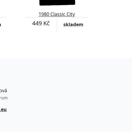
1980 Classic City
449 Kč
m
skladem
ová
trum
.eu