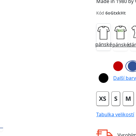
Made in 1980 by
Kód
6oGtxkHt
pánské
pánské
dá
Next
Další barvy
XS
S
M
Tabulka velikostí
Vyrobí