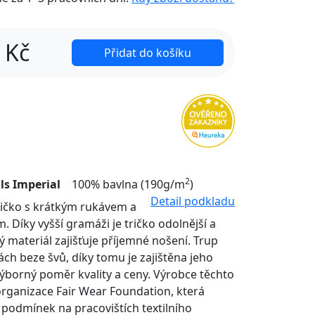
Kč
Přidat do košíku
2
ls Imperial
100% bavlna (190g/m
)
Detail podkladu
tričko s krátkým rukávem a
. Díky vyšší gramáži je tričko odolnější a
ý materiál zajišťuje příjemné nošení. Trup
nách beze švů, díky tomu je zajištěna jeho
Výborný poměr kvality a ceny. Výrobce těchto
organizace Fair Wear Foundation, která
í podmínek na pracovištích textilního