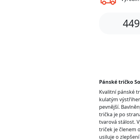
449
Pánské tričko So
Kvalitní pánské 
kulatým výstřihem
pevnější. Bavlněn
trička je po stra
tvarová stálost. 
triček je členem 
usiluje o zlepšen