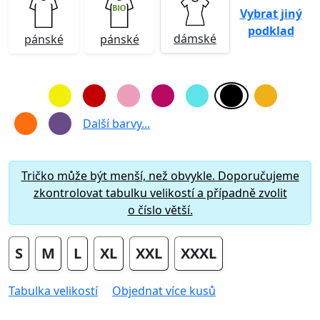
Vybrat jiný
podklad
dámské
pánské
pánské
Další barvy...
Tričko může být menší, než obvykle. Doporučujeme
zkontrolovat tabulku velikostí a případně zvolit
o číslo větší.
S
M
L
XL
XXL
XXXL
Tabulka velikostí
Objednat více kusů