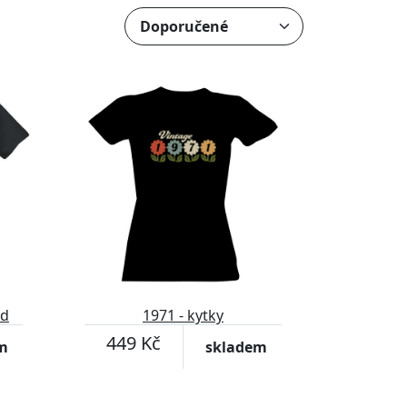
nd
1971 - kytky
449 Kč
m
skladem