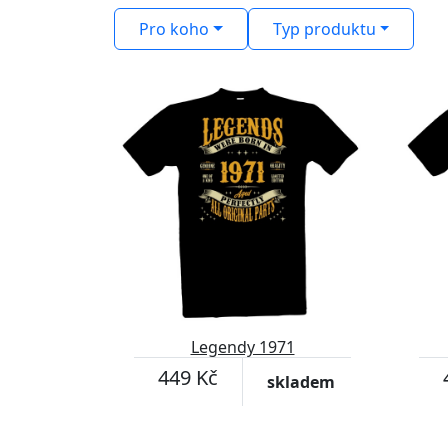
Pro koho
Typ produktu
Legendy 1971
449 Kč
skladem