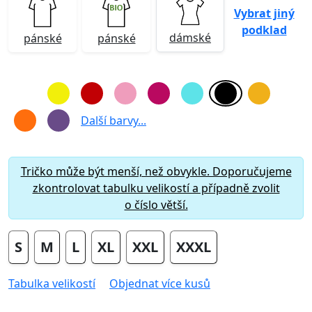
Vybrat jiný
podklad
dámské
pánské
pánské
Další barvy...
Tričko může být menší, než obvykle. Doporučujeme
zkontrolovat tabulku velikostí a případně zvolit
o číslo větší.
S
M
L
XL
XXL
XXXL
Tabulka velikostí
Objednat více kusů