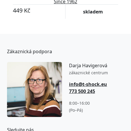
Since 1962
449 Kč
skladem
Zákaznická podpora
Darja Havigerová
zákaznické centrum
info@t-shock.eu
773 500 245
8:00–16:00
(Po–Pá)
Sledujte nás