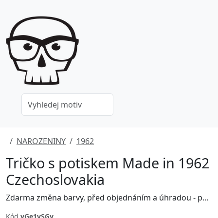
NAROZENINY
1962
Tričko s potiskem Made in 1962
Czechoslovakia
Zdarma změna barvy, před objednáním a úhradou - poptávejte na grafika@jinxshop.cz
Kód
yGe1vSGy