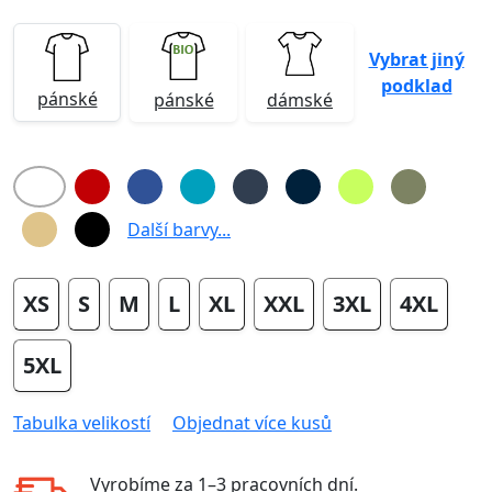
Vybrat jiný
podklad
pánské
pánské
dámské
Další barvy...
XS
S
M
L
XL
XXL
3XL
4XL
5XL
Tabulka velikostí
Objednat více kusů
Vyrobíme za
1–3 pracovních dní
.