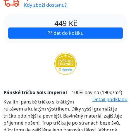
Kdy zboží dostanu?
449
Kč
Přidat do košíku
2
Pánské tričko Sols Imperial
100% bavlna (190g/m
)
Detail podkladu
Kvalitní pánské tričko s krátkým
rukávem a kulatým výstřihem. Díky vyšší gramáži je
tričko odolnější a pevnější. Bavlněný materiál zajišťuje
příjemné nošení. Trup trička je po stranách beze švů,
díky tomu je zajištěna jeho tvarová stálost. Výborný