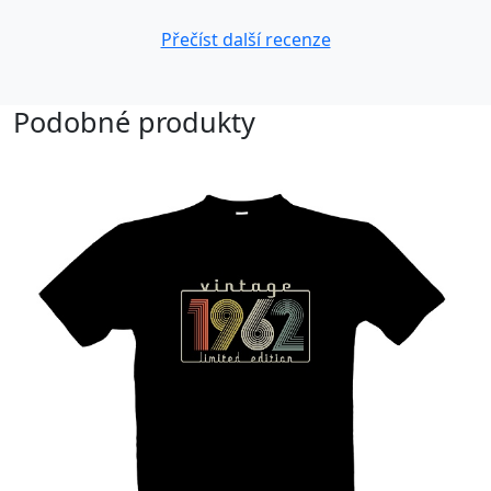
Přečíst další recenze
Podobné produkty