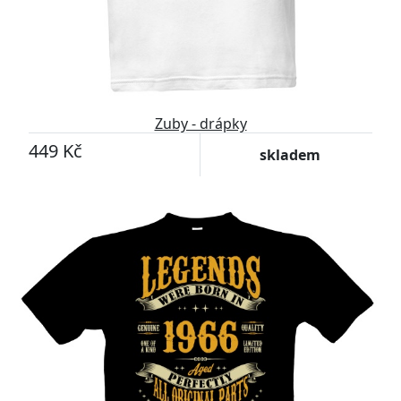
Zuby - drápky
449 Kč
skladem