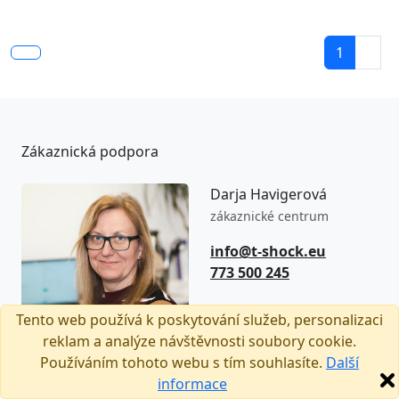
1
Zákaznická podpora
Darja Havigerová
zákaznické centrum
info@t-shock.eu
773 500 245
8:00–16:00
Tento web používá k poskytování služeb, personalizaci
(Po–Pá)
reklam a analýze návštěvnosti soubory cookie.
Používáním tohoto webu s tím souhlasíte.
Další
informace
Sledujte nás