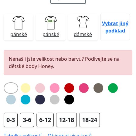
Vybrat jiný
podklad
pánské
pánské
dámské
Nenašli jste velikost nebo barvu? Podívejte se na
dětské body Honey.
0-3
3-6
6-12
12-18
18-24
Tabulka velikostí
Objednat více kusů