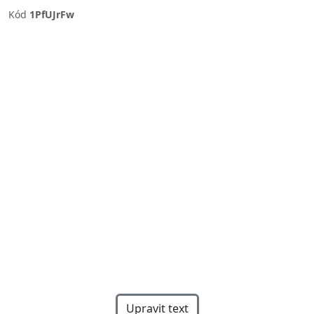
Kód
1PfUJrFw
Previous
Next
Upravit text