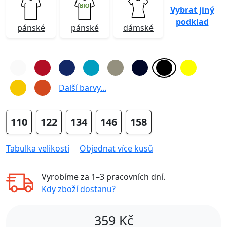
Vybrat jiný
podklad
pánské
pánské
dámské
Další barvy...
110
122
134
146
158
Tabulka velikostí
Objednat více kusů
Vyrobíme za
1–3 pracovních dní
.
Kdy zboží dostanu?
359
Kč