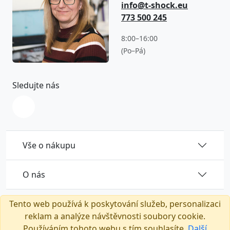
info@t-shock.eu
773 500 245
8:00–16:00
(Po–Pá)
Sledujte nás
Vše o nákupu
O nás
Tento web používá k poskytování služeb, personalizaci
reklam a analýze návštěvnosti soubory cookie.
Používáním tohoto webu s tím souhlasíte.
Další