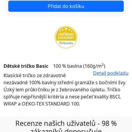
Přidat do košíku
2
Dětské tričko Basic
100 % bavlna (160g/m
)
Detail podkladu
Klasické tričko ze zdravotně
nezávadné 100% bavlny střední gramáže s bočními švy.
Úzký lem průkrčníku je z žebrovaného úpletu. Tričko
splňuje nejpřísnější kritéria a nese pečeť kvality BSCI,
WRAP a OEKO-TEX STANDARD 100.
Recenze našich uživatelů - 98 %
zákazníků doporučuje