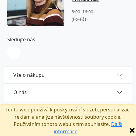
8:00–16:00
(Po–Pá)
Sledujte nás
Vše o nákupu
O nás
Tento web používá k poskytování služeb, personalizaci
reklam a analýze návštěvnosti soubory cookie.
Používáním tohoto webu s tím souhlasíte.
Další
Tento e-shop běží na platformě
T-shock
informace