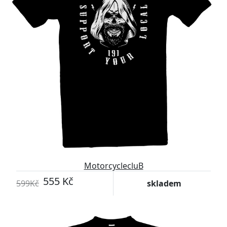
MotorcyclecluB
555 Kč
599Kč
skladem
-7%