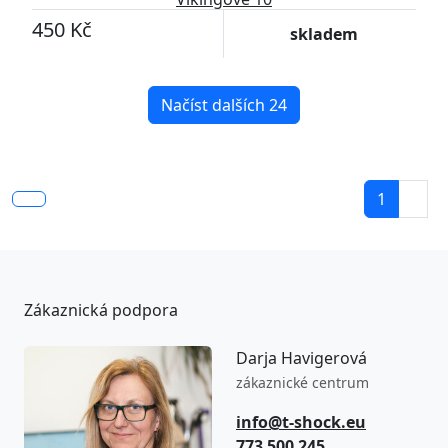
450 Kč
skladem
Načíst dalších 24
1
Zákaznická podpora
Darja Havigerová
zákaznické centrum
info@t-shock.eu
773 500 245