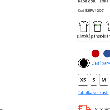
Kód
E2EW4OD7
pánské
pánské
dá
Next
Další barvy
XS
S
M
Tabulka velikostí
Vyrobí