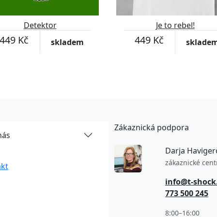
Detektor
Je to rebel!
449 Kč
449 Kč
skladem
sklade
Zákaznická podpora
nás
Darja Haviger
zákaznické cen
kt
info@t-shock
773 500 245
8:00–16:00