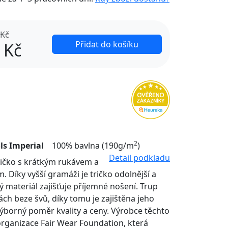
 Kč
Přidat do košíku
Kč
2
ls Imperial
100% bavlna (190g/m
)
Detail podkladu
tričko s krátkým rukávem a
. Díky vyšší gramáži je tričko odolnější a
ý materiál zajišťuje příjemné nošení. Trup
nách beze švů, díky tomu je zajištěna jeho
Výborný poměr kvality a ceny. Výrobce těchto
organizace Fair Wear Foundation, která