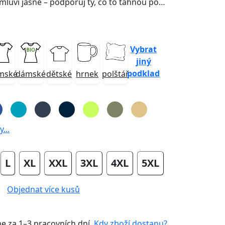
Kápě dolů, lebka mluví jasně – podporuj ty, co to táhnou poctivě odspodu. Styl pro rebely, co věří v místní sílu a pořádnou jízdu.
Vybrat
jiný
podklad
mské
dámské
dětské
hrnek
polštář
...
L
XL
XXL
3XL
4XL
5XL
Objednat více kusů
me za
1–3 pracovních dní
.
Kdy zboží dostanu?