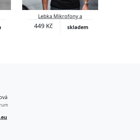
Lebka Mikrofony a
sluchátka
449 Kč
m
skladem
ová
trum
.eu