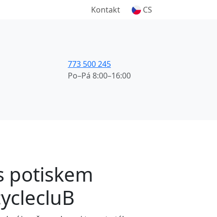
Kontakt
CS
773 500 245
Po–Pá 8:00–16:00
 s potiskem
yclecluB