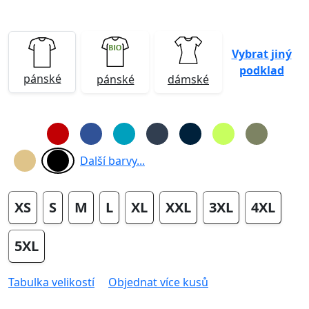
Vybrat jiný
podklad
pánské
pánské
dámské
Další barvy...
XS
S
M
L
XL
XXL
3XL
4XL
5XL
Tabulka velikostí
Objednat více kusů