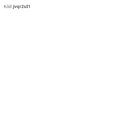
Kód
jvqr2uI1
Previous
Next