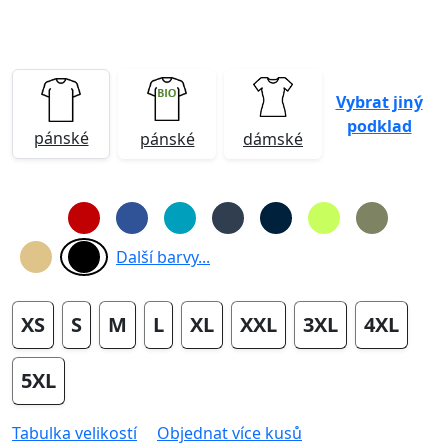
Vybrat jiný
podklad
pánské
pánské
dámské
Další barvy...
XS
S
M
L
XL
XXL
3XL
4XL
5XL
Tabulka velikostí
Objednat více kusů