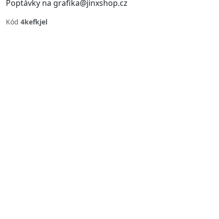
Poptávky na grafika@jinxshop.cz
Kód
4kefkjel
Previous
Next