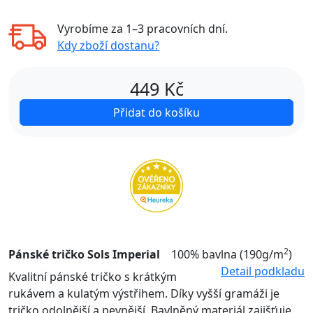
Vyrobíme za
1–3 pracovních dní
.
Kdy zboží dostanu?
449
Kč
Přidat do košíku
2
Pánské tričko Sols Imperial
100% bavlna (190g/m
)
Detail podkladu
Kvalitní pánské tričko s krátkým
rukávem a kulatým výstřihem. Díky vyšší gramáži je
tričko odolnější a pevnější. Bavlněný materiál zajišťuje