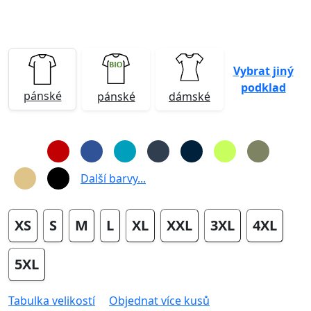
Vybrat jiný
podklad
pánské
pánské
dámské
Další barvy...
XS
S
M
L
XL
XXL
3XL
4XL
5XL
Tabulka velikostí
Objednat více kusů