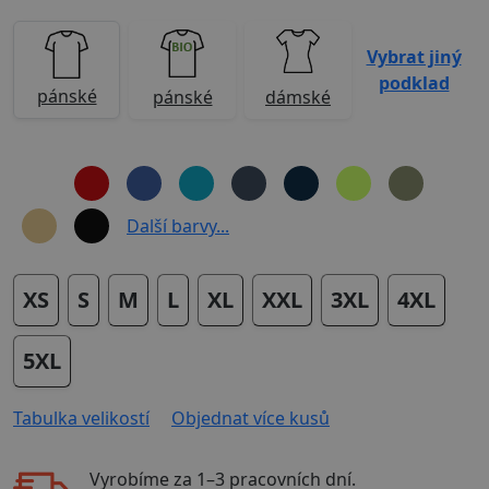
Vybrat jiný
podklad
pánské
pánské
dámské
Další barvy...
XS
S
M
L
XL
XXL
3XL
4XL
5XL
Tabulka velikostí
Objednat více kusů
Vyrobíme za
1–3 pracovních dní
.