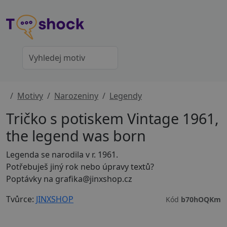
Motivy
Narozeniny
Legendy
Tričko s potiskem Vintage 1961,
the legend was born
Legenda se narodila v r. 1961.
Potřebuješ jiný rok nebo úpravy textů?
Poptávky na grafika@jinxshop.cz
Tvůrce:
JINXSHOP
Kód
b70hOQKm