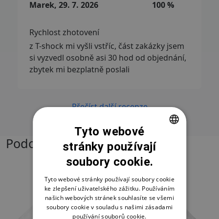
Marek, 29. 7. 2026
100 %
Rychlost zhotovení
z T-shock mi vyšli vstříc, část zakázky jsem
si vyzvedl osobně asi 30 hod od objednání,
zbytek mi bezplatně poslali
Přečíst další recenze
Tyto webové
Podobné produkty
stránky používají
CZECH
soubory cookie.
SLOVAK
ENGLISH
Tyto webové stránky používají soubory cookie
ke zlepšení uživatelského zážitku. Používáním
našich webových stránek souhlasíte se všemi
soubory cookie v souladu s našimi zásadami
používání souborů cookie.