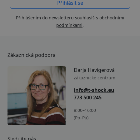
Přihlášením do newsletteru souhlasíš s
obchodními
podmínkami
.
Zákaznická podpora
Darja Havigerová
zákaznické centrum
info@t-shock.eu
773 500 245
8:00–16:00
(Po–Pá)
Sledujte nás