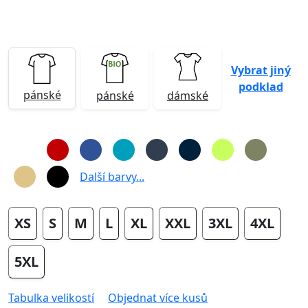
Vybrat jiný
podklad
pánské
pánské
dámské
Další barvy...
XS
S
M
L
XL
XXL
3XL
4XL
5XL
Tabulka velikostí
Objednat více kusů