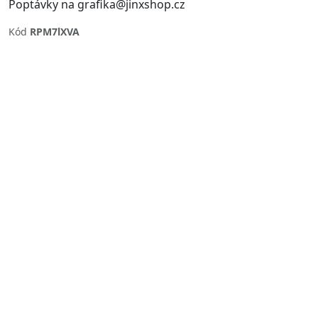
Poptávky na grafika@jinxshop.cz
Kód
RPM7lXVA
Previous
Next