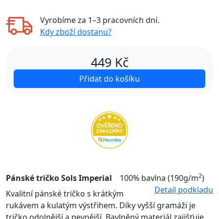
Vyrobíme za
1–3 pracovních dní
.
Kdy zboží dostanu?
449
Kč
Přidat do košíku
2
Pánské tričko Sols Imperial
100% bavlna (190g/m
)
Detail podkladu
Kvalitní pánské tričko s krátkým
rukávem a kulatým výstřihem. Díky vyšší gramáži je
tričko odolnější a pevnější. Bavlněný materiál zajišťuje