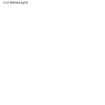
Kód
WHmLhj14
Previous
Next