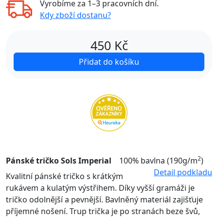
Vyrobíme za
1–3 pracovních dní
.
Kdy zboží dostanu?
450
Kč
Přidat do košíku
2
Pánské tričko Sols Imperial
100% bavlna (190g/m
)
Detail podkladu
Kvalitní pánské tričko s krátkým
rukávem a kulatým výstřihem. Díky vyšší gramáži je
tričko odolnější a pevnější. Bavlněný materiál zajišťuje
příjemné nošení. Trup trička je po stranách beze švů,