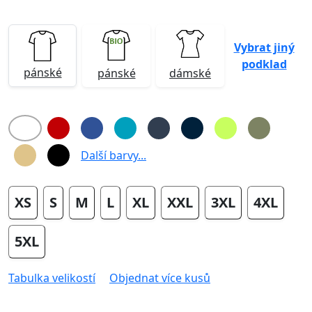
Vybrat jiný
podklad
pánské
pánské
dámské
Další barvy...
XS
S
M
L
XL
XXL
3XL
4XL
5XL
Tabulka velikostí
Objednat více kusů