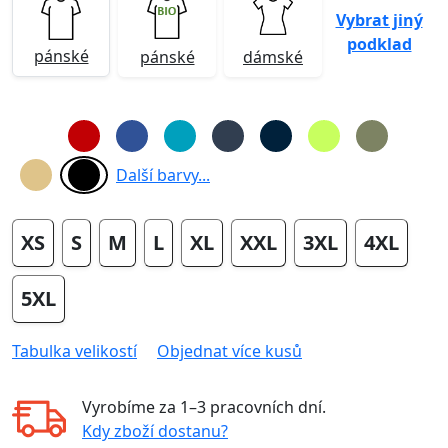
Vybrat jiný
podklad
pánské
pánské
dámské
Další barvy...
XS
S
M
L
XL
XXL
3XL
4XL
5XL
Tabulka velikostí
Objednat více kusů
Vyrobíme za
1–3 pracovních dní
.
Kdy zboží dostanu?