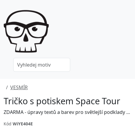
VESMÍR
Tričko s potiskem Space Tour
ZDARMA - úpravy textů a barev pro světlejší podklady - ZDARMA - před objednáním a úhradou, poptávej na grafika@jinxshop.cz
Kód
WiYE404E