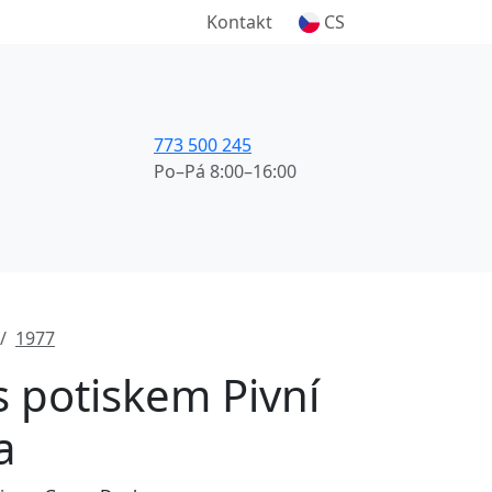
Kontakt
CS
773 500 245
Po–Pá 8:00–16:00
1977
s potiskem Pivní
a