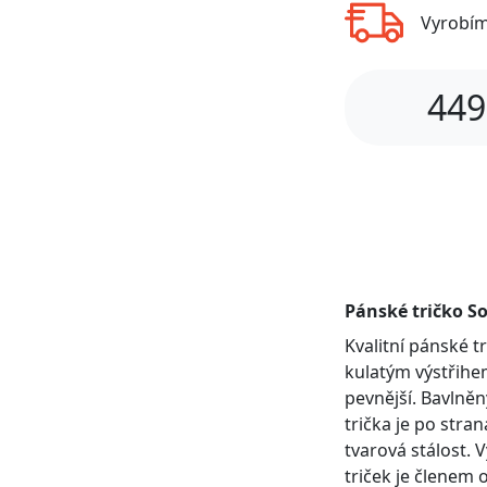
Vyrobí
449
Pánské tričko So
Kvalitní pánské 
kulatým výstřihem
pevnější. Bavlněn
trička je po stra
tvarová stálost. 
triček je členem 