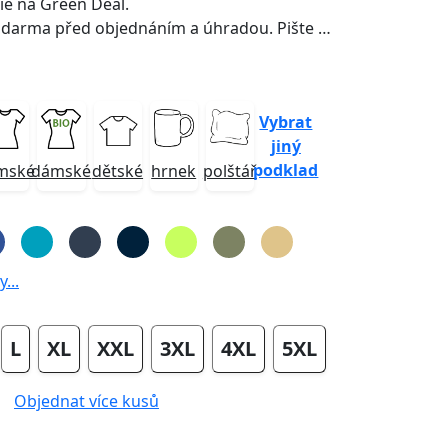
e na Green Deal.
ednáním a úhradou. Pište na grafika@jinxshop.cz nebo volejte na 778 052 180.
Vybrat
jiný
podklad
mské
dámské
dětské
hrnek
polštář
...
L
XL
XXL
3XL
4XL
5XL
Objednat více kusů