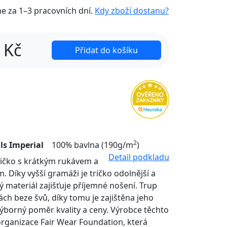
me za
1–3 pracovních dní
.
Kdy zboží dostanu?
Kč
Přidat do košíku
2
ls Imperial
100% bavlna (190g/m
)
Detail podkladu
tričko s krátkým rukávem a
. Díky vyšší gramáži je tričko odolnější a
ý materiál zajišťuje příjemné nošení. Trup
nách beze švů, díky tomu je zajištěna jeho
Výborný poměr kvality a ceny. Výrobce těchto
organizace Fair Wear Foundation, která