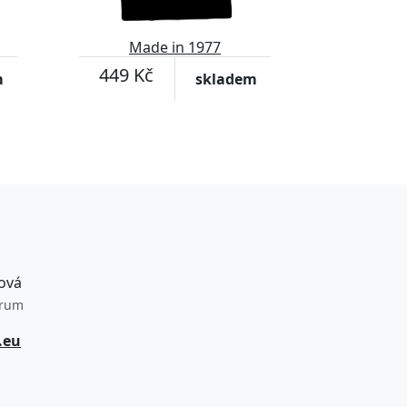
Made in 1977
449 Kč
m
skladem
ová
trum
.eu