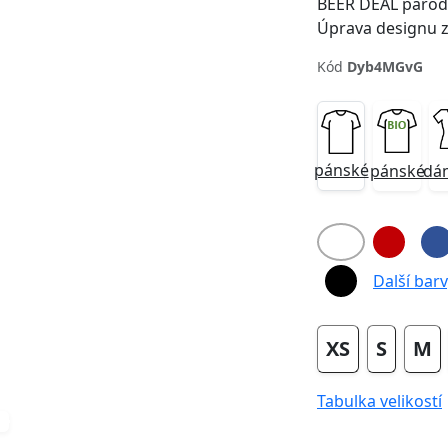
BEER DEAL parodi
Úprava designu zdarma před obj
Kód
Dyb4MGvG
Next
pánské
pánské
dá
Další barvy
XS
S
M
Tabulka velikostí