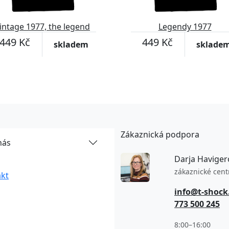
intage 1977, the legend
Legendy 1977
was born
449 Kč
449 Kč
skladem
sklade
Zákaznická podpora
nás
Darja Haviger
zákaznické cen
kt
info@t-shock
773 500 245
8:00–16:00