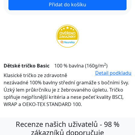
Přidat do košíku
2
Dětské tričko Basic
100 % bavlna (160g/m
)
Detail podkladu
Klasické tričko ze zdravotně
nezávadné 100% bavlny střední gramáže s bočními švy.
Úzký lem průkrčníku je z žebrovaného úpletu. Tričko
splňuje nejpřísnější kritéria a nese pečeť kvality BSCI,
WRAP a OEKO-TEX STANDARD 100.
Recenze našich uživatelů - 98 %
zákazníků doporučuje