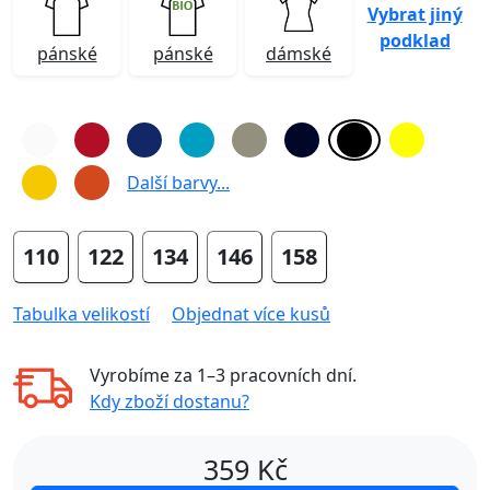
Vybrat jiný
podklad
pánské
pánské
dámské
Další barvy...
110
122
134
146
158
Tabulka velikostí
Objednat více kusů
Vyrobíme za
1–3 pracovních dní
.
Kdy zboží dostanu?
359
Kč