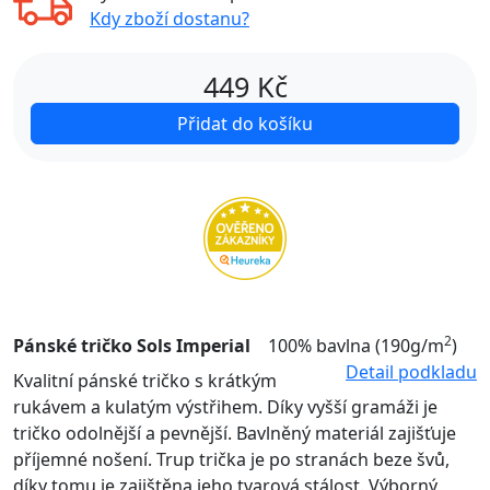
Kdy zboží dostanu?
449
Kč
Přidat do košíku
2
Pánské tričko Sols Imperial
100% bavlna (190g/m
)
Detail podkladu
Kvalitní pánské tričko s krátkým
rukávem a kulatým výstřihem. Díky vyšší gramáži je
tričko odolnější a pevnější. Bavlněný materiál zajišťuje
příjemné nošení. Trup trička je po stranách beze švů,
díky tomu je zajištěna jeho tvarová stálost. Výborný