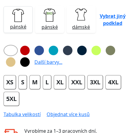
Vybrat jiný
podklad
pánské
pánské
dámské
Další barvy...
XS
S
M
L
XL
XXL
3XL
4XL
5XL
Tabulka velikostí
Objednat více kusů
Vyrobíme za
1–3 pracovních dní
.