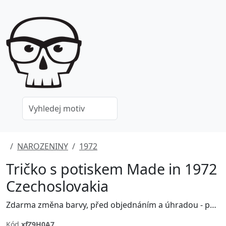
NAROZENINY
1972
Tričko s potiskem Made in 1972
Czechoslovakia
Zdarma změna barvy, před objednáním a úhradou - poptávejte na grafika@jinxshop.cz
Kód
xfZ9H0A7