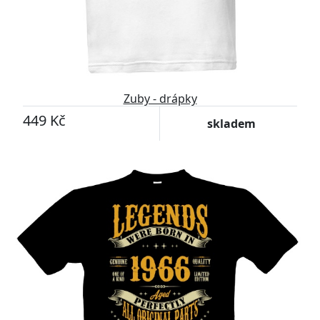
Zuby - drápky
449 Kč
skladem