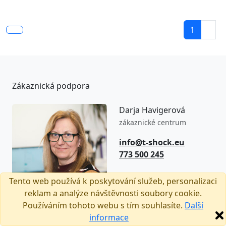
1
Zákaznická podpora
Darja Havigerová
zákaznické centrum
info@t-shock.eu
773 500 245
8:00–16:00
Tento web používá k poskytování služeb, personalizaci
(Po–Pá)
reklam a analýze návštěvnosti soubory cookie.
Používáním tohoto webu s tím souhlasíte.
Další
informace
Sledujte nás