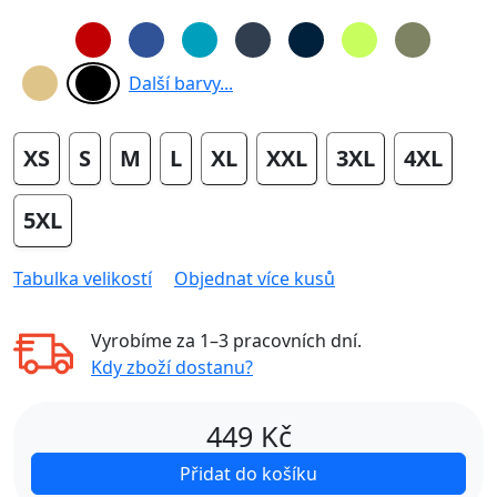
Další barvy...
XS
S
M
L
XL
XXL
3XL
4XL
5XL
Tabulka velikostí
Objednat více kusů
Vyrobíme za
1–3 pracovních dní
.
Kdy zboží dostanu?
449
Kč
Přidat do košíku