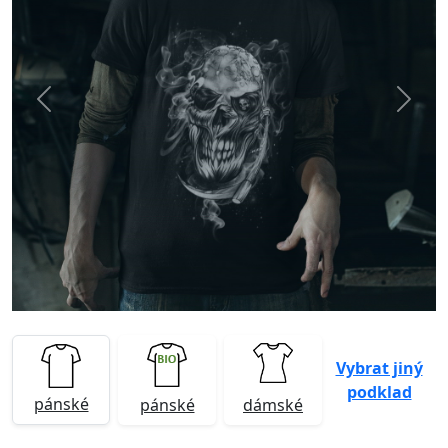
Previous
Next
Vybrat jiný
podklad
pánské
pánské
dámské