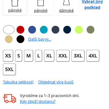
Vybrat jiný
podklad
pánské
pánské
dámské
Další barvy...
XS
S
M
L
XL
XXL
3XL
4XL
5XL
Tabulka velikostí
Objednat více kusů
Vyrobíme za
1–3 pracovních dní
.
Kdy zboží dostanu?