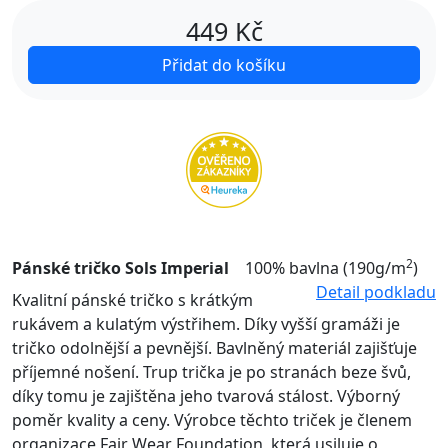
449
Kč
Přidat do košíku
2
Pánské tričko Sols Imperial
100% bavlna (190g/m
)
Detail podkladu
Kvalitní pánské tričko s krátkým
rukávem a kulatým výstřihem. Díky vyšší gramáži je
tričko odolnější a pevnější. Bavlněný materiál zajišťuje
příjemné nošení. Trup trička je po stranách beze švů,
díky tomu je zajištěna jeho tvarová stálost. Výborný
poměr kvality a ceny. Výrobce těchto triček je členem
organizace Fair Wear Foundation, která usiluje o